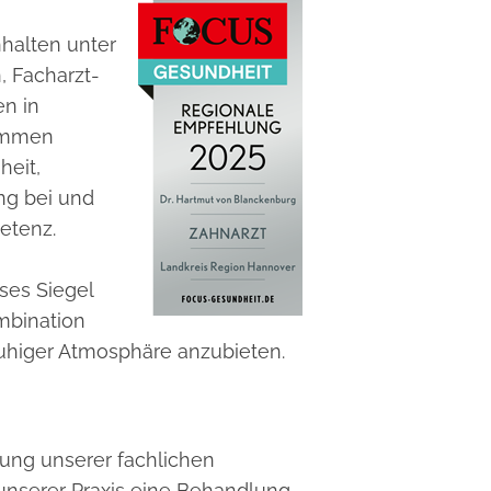
nhalten unter
 Facharzt-
n in
rammen
heit,
ung bei und
etenz.
ses Siegel
mbination
ruhiger Atmosphäre anzubieten.
ung unserer fachlichen
 unserer Praxis eine Behandlung