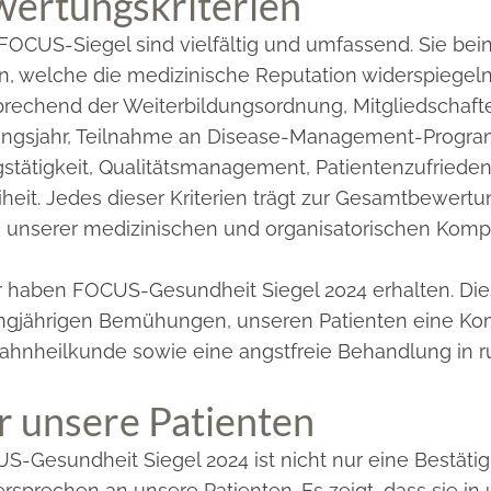
ewertungskriterien
 FOCUS-Siegel sind vielfältig und umfassend. Sie bei
welche die medizinische Reputation widerspiegeln,
echend der Weiterbildungsordnung, Mitgliedschafte
sungsjahr, Teilnahme an Disease-Management-Prog
agstätigkeit, Qualitätsmanagement, Patientenzufrieden
iheit. Jedes dieser Kriterien trägt zur Gesamtbewert
te unserer medizinischen und organisatorischen Komp
r haben FOCUS-Gesundheit Siegel 2024 erhalten. Die
angjährigen Bemühungen, unseren Patienten eine Ko
Zahnheilkunde sowie eine angstfreie Behandlung in 
r unsere Patienten
-Gesundheit Siegel 2024 ist nicht nur eine Bestätig
sprechen an unsere Patienten. Es zeigt, dass sie in