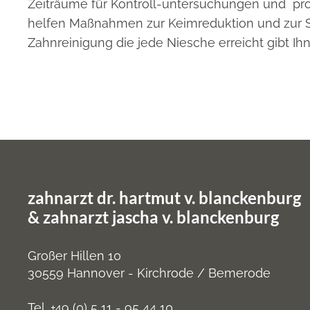
Zeiträume für Kontroll-untersuchungen und prof
helfen Maßnahmen zur Keimreduktion und zur Sc
Zahnreinigung die jede Niesche erreicht gibt I
zahnarzt dr. hartmut v. blanckenburg
&
zahnarzt jascha v. blanckenburg
Großer Hillen 10
30559 Hannover - Kirchrode / Bemerode
Tel.
+49 (0) 5 11 - 95 44 10