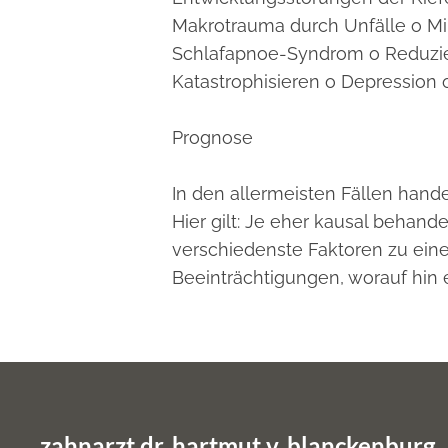
Makrotrauma durch Unfälle o Mik
Schlafapnoe-Syndrom o Reduzier
Katastrophisieren o Depression
Prognose
In den allermeisten Fällen hand
Hier gilt: Je eher kausal behan
verschiedenste Faktoren zu ein
Beeinträchtigungen, worauf hin e
zahnarzt dr. hartmut v. blanckenburg