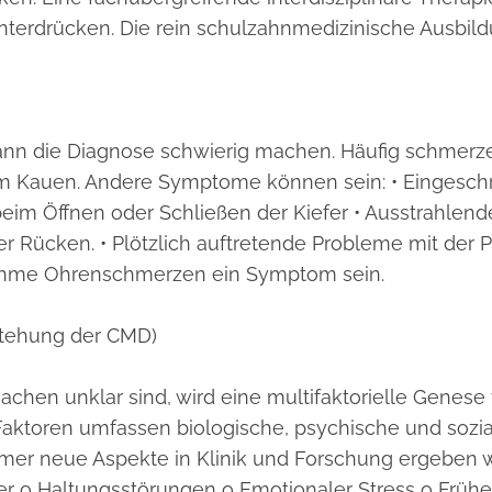
erdrücken. Die rein schulzahnmedizinische Ausbildun
nn die Diagnose schwierig machen. Häufig schmerze
m Kauen. Andere Symptome können sein: • Eingeschr
eim Öffnen oder Schließen der Kiefer • Ausstrahlen
r Rücken. • Plötzlich auftretende Probleme mit der 
hme Ohrenschmerzen ein Symptom sein.
stehung der CMD)
achen unklar sind, wird eine multifaktorielle Genese
aktoren umfassen biologische, psychische und sozial
immer neue Aspekte in Klinik und Forschung ergeben
er o Haltungsstörungen o Emotionaler Stress o Frü